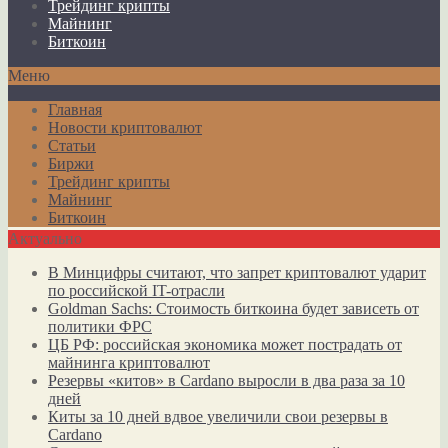
Трейдинг крипты
Майнинг
Биткоин
Меню
Главная
Новости криптовалют
Статьи
Биржи
Трейдинг крипты
Майнинг
Биткоин
Актуально
В Минцифры считают, что запрет криптовалют ударит
по российской IT-отрасли
Goldman Sachs: Стоимость биткоина будет зависеть от
политики ФРС
ЦБ РФ: российская экономика может пострадать от
майнинга криптовалют
Резервы «китов» в Cardano выросли в два раза за 10
дней
Киты за 10 дней вдвое увеличили свои резервы в
Cardano