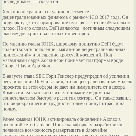
последними», — сказал он.
Хоскинсон сравнил ситуацию в сегменте
децентрализованных финансов с рынком ICO 2017 года. Он
подчеркнул, что формирование пузыря — это не обязательно
плохо. По его словам, DeFi являются «логичным следующим
шагом» для криптовалютных инвесторов.
По мнению главы IOHK, широкому принятию DeFi будут
содействовать появление «магазинов децентрализованных
приложений» и внедрение кроссчейн-решений. Под
магазинами dapps Хоскинсон понимает платформы вроде
Google Play и App Store.
В августе глава SEC Гэри Генслер предупредил об усилении
регулирования DeFi и заявил, что децентрализованная модель
проектов из этой сферы не дает им иммунитета от надзора
Комиссии. Хоскинсон считает внимание ведомства
свидетельством быстрого развития сектора. Он также заявил,
что бюрократические трудности только пойдут отрасли на
пользу.
Ранее команда IOHK активировала обновление Alonzo в
основной сети Cardano. После хардфорка у разработчиков
появилась возможность развертывать в блокчейне
криптовалюты смарт-контракты и создавать на их базе daaps.