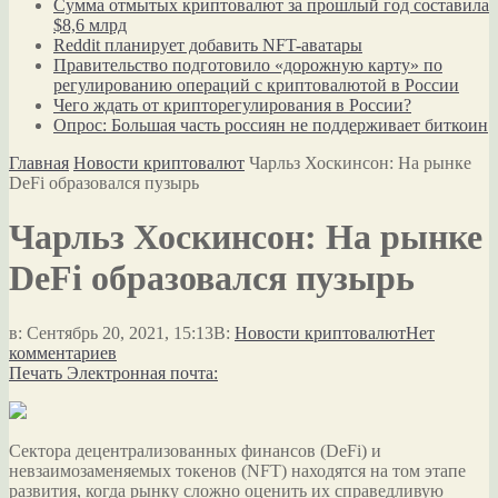
Сумма отмытых криптовалют за прошлый год составила
$8,6 млрд
Reddit планирует добавить NFT-аватары
Правительство подготовило «дорожную карту» по
регулированию операций с криптовалютой в России
Чего ждать от крипторегулирования в России?
Опрос: Большая часть россиян не поддерживает биткоин
Главная
Новости криптовалют
Чарльз Хоскинсон: На рынке
DeFi образовался пузырь
Чарльз Хоскинсон: На рынке
DeFi образовался пузырь
в:
Сентябрь 20, 2021, 15:13
В:
Новости криптовалют
Нет
комментариев
Печать
Электронная почта:
Сектора децентрализованных финансов (DeFi) и
невзаимозаменяемых токенов (NFT) находятся на том этапе
развития, когда рынку сложно оценить их справедливую