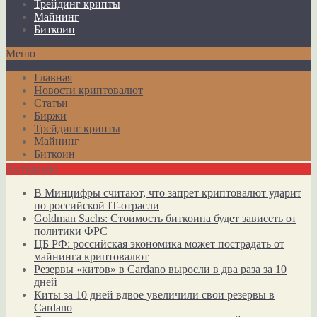
Трейдинг крипты
Майнинг
Биткоин
Меню
Главная
Новости криптовалют
Статьи
Биржи
Трейдинг крипты
Майнинг
Биткоин
Актуально
В Минцифры считают, что запрет криптовалют ударит
по российской IT-отрасли
Goldman Sachs: Стоимость биткоина будет зависеть от
политики ФРС
ЦБ РФ: российская экономика может пострадать от
майнинга криптовалют
Резервы «китов» в Cardano выросли в два раза за 10
дней
Киты за 10 дней вдвое увеличили свои резервы в
Cardano