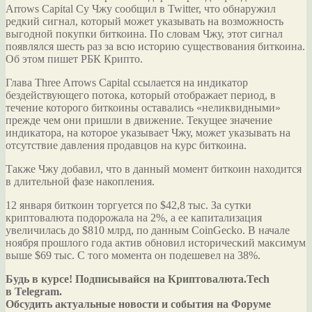
Arrows Capital Су Чжу сообщил в Twitter, что обнаружил
редкий сигнал, который может указывать на возможность
выгодной покупки биткоина. По словам Чжу, этот сигнал
появлялся шесть раз за всю историю существования биткоина.
Об этом
пишет РБК Крипто.
Глава Three Arrows Capital ссылается на индикатор
бездействующего потока, который отображает период, в
течение которого биткоины оставались «неликвидными»
прежде чем они пришли в движение. Текущее значение
индикатора, на которое указывает Чжу, может указывать на
отсутствие давления продавцов на курс биткоина.
Также Чжу добавил, что в данный момент биткоин находится
в длительной фазе накопления.
12 января биткоин торгуется по $42,8 тыс. За сутки
криптовалюта подорожала на 2%, а ее капитализация
увеличилась до $810 млрд, по данным CoinGecko. В начале
ноября прошлого года актив обновил исторический максимум
выше $69 тыс. С того момента он подешевел на 38%.
Будь в курсе! Подписывайся на Криптовалюта.Tech
в Telegram.
Обсудить актуальные новости и события на Форуме