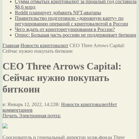
Сумма отмытых криптовалют за прошлый год составила
$8,6 млрд
Reddit планирует добавить NFT-аватары
Правительство подготовило «дорожную карту» по
регулированию операций с криптовалютой в России
Чего ждать от крипторегулирования в России?
Опрос: Большая часть россиян не поддерживает биткоин
Главная
Новости криптовалют
CEO Three Arrows Capital:
Сейчас нужно покупать биткоин
CEO Three Arrows Capital:
Сейчас нужно покупать
биткоин
в:
Январь 12, 2022, 14:22
В:
Новости криптовалют
Нет
комментариев
Печать
Электронная почта:
Сооснователь и генеральный директор хедж-фонда Three