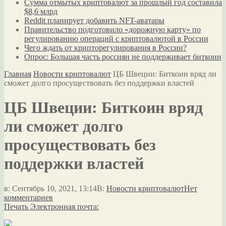
Сумма отмытых криптовалют за прошлый год составила
$8,6 млрд
Reddit планирует добавить NFT-аватары
Правительство подготовило «дорожную карту» по
регулированию операций с криптовалютой в России
Чего ждать от крипторегулирования в России?
Опрос: Большая часть россиян не поддерживает биткоин
Главная
Новости криптовалют
ЦБ Швеции: Биткоин вряд ли
сможет долго просуществовать без поддержки властей
ЦБ Швеции: Биткоин вряд
ли сможет долго
просуществовать без
поддержки властей
в:
Сентябрь 10, 2021, 13:14
В:
Новости криптовалют
Нет
комментариев
Печать
Электронная почта: