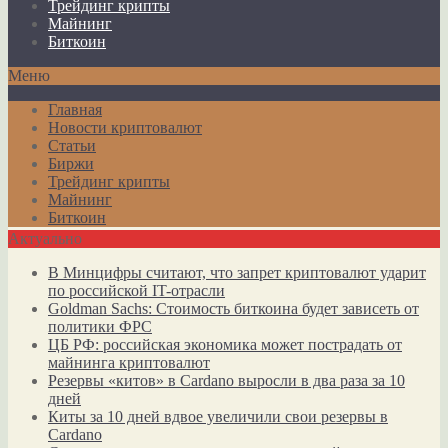
Трейдинг крипты
Майнинг
Биткоин
Меню
Главная
Новости криптовалют
Статьи
Биржи
Трейдинг крипты
Майнинг
Биткоин
Актуально
В Минцифры считают, что запрет криптовалют ударит
по российской IT-отрасли
Goldman Sachs: Стоимость биткоина будет зависеть от
политики ФРС
ЦБ РФ: российская экономика может пострадать от
майнинга криптовалют
Резервы «китов» в Cardano выросли в два раза за 10
дней
Киты за 10 дней вдвое увеличили свои резервы в
Cardano