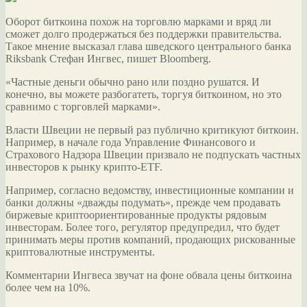
Оборот биткоина похож на торговлю марками и вряд ли
сможет долго продержаться без поддержки правительства.
Такое мнение высказал глава шведского центрального банка
Riksbank Стефан Ингвес, пишет Bloomberg.
«Частные деньги обычно рано или поздно рушатся. И
конечно, вы можете
разбогатеть, торгуя биткоином, но это
сравнимо с торговлей марками».
Власти Швеции не первый раз публично критикуют биткоин.
Например, в начале года Управление Финансового и
Страхового Надзора Швеции призвало не подпускать частных
инвесторов к рынку крипто-ETF.
Например, согласно ведомству, инвестиционные компании и
банки должны «дважды подумать», прежде чем продавать
биржевые криптоориентированные продукты рядовым
инвесторам. Более того, регулятор предупредил, что будет
принимать меры против компаний, продающих рискованные
криптовалютные инструменты.
Комментарии Ингвеса звучат на фоне обвала цены биткоина
более чем на 10%.