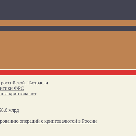
 российской IT-отрасли
олитики ФРС
инга криптовалют
$8,6 млрд
ированию операций с криптовалютой в России