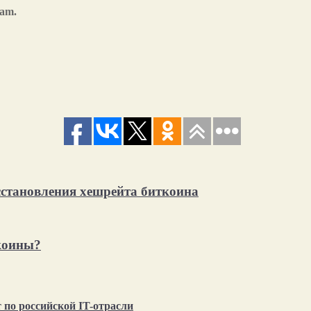
ram.
становления хешрейта биткоина
ткоины?
по российской IT-отрасли