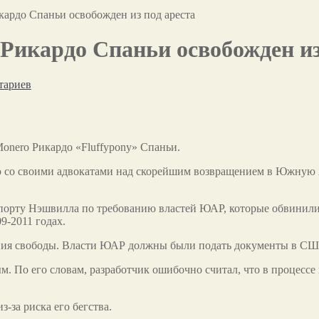
ардо Спаньи освобожден из под ареста
икардо Спаньи освобожден из
тариев
onero Рикардо «Fluffypony» Спаньи.
ю со своими адвокатами над скорейшим возвращением в Южную А
орту Нэшвилла по требованию властей ЮАР, которые обвинили ег
9-2011 годах.
ия свободы. Власти ЮАР должны были подать документы в США 
По его словам, разработчик ошибочно считал, что в процессе п
з-за риска его бегства.