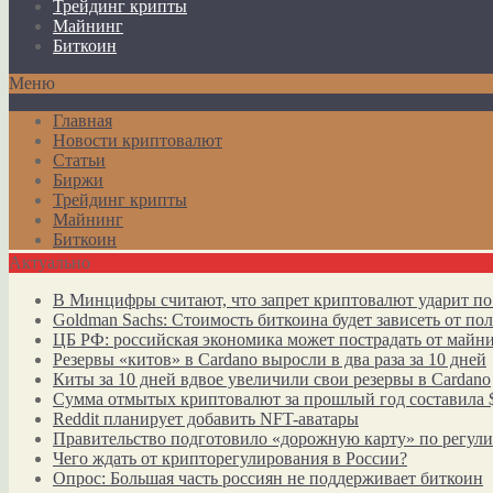
Трейдинг крипты
Майнинг
Биткоин
Меню
Главная
Новости криптовалют
Статьи
Биржи
Трейдинг крипты
Майнинг
Биткоин
Актуально
В Минцифры считают, что запрет криптовалют ударит по
Goldman Sachs: Стоимость биткоина будет зависеть от п
ЦБ РФ: российская экономика может пострадать от майн
Резервы «китов» в Cardano выросли в два раза за 10 дней
Киты за 10 дней вдвое увеличили свои резервы в Cardano
Сумма отмытых криптовалют за прошлый год составила 
Reddit планирует добавить NFT-аватары
Правительство подготовило «дорожную карту» по регул
Чего ждать от крипторегулирования в России?
Опрос: Большая часть россиян не поддерживает биткоин