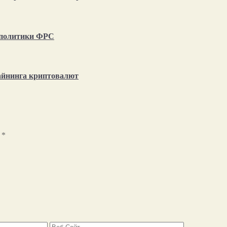
т политики ФРС
айнинга криптовалют
ы
*