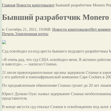
Главная
Новости криптовалют
Бывший разработчик Monero Рик
Бывший разработчик Monero Р
в:
Сентябрь 21, 2021, 19:06
В:
Новости криптовалют
Нет коммен
Печать
Электронная почта:
Суд освободил из-под ареста бывшего ведущего разработчика M
«Я очень рад, что суд США освободил меня. Я активно работа
и
навсегда», — написал Спаньи.
21 июля правоохранительные органы задержали Спаньи в аэроп
с его работой в южноафриканской компании Cape Cookies в 200
По предъявленным обвинениям Спаньи грозит до 20 лет лишен
Юрист Дункан Оукс назвал задержание Спаньи необоснованным. 
представителя.
В конце августа суд отказал Спаньи в освобождении под залог и