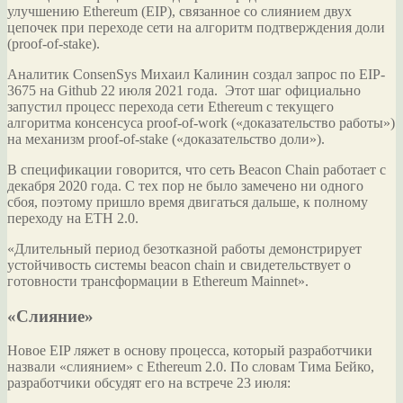
улучшению Ethereum (EIP), связанное со слиянием двух
цепочек при переходе сети на алгоритм подтверждения доли
(proof-of-stake).
Аналитик ConsenSys Михаил Калинин создал запрос по EIP-
3675 на Github 22 июля 2021 года. Этот шаг официально
запустил
процесс перехода сети Ethereum с текущего
алгоритма консенсуса proof-of-work («доказательство работы»)
на механизм proof-of-stake («доказательство доли»).
В спецификации говорится, что сеть Beacon Chain работает с
декабря 2020 года. С тех пор не было замечено ни одного
сбоя, поэтому пришло время двигаться дальше, к полному
переходу на ETH 2.0.
«Длительный период безотказной работы демонстрирует
устойчивость системы beacon chain и свидетельствует о
готовности трансформации в Ethereum Mainnet».
«Слияние»
Новое EIP ляжет в основу процесса, который разработчики
назвали «слиянием» с Ethereum 2.0. По словам Тима Бейко,
разработчики обсудят его на встрече 23 июля: