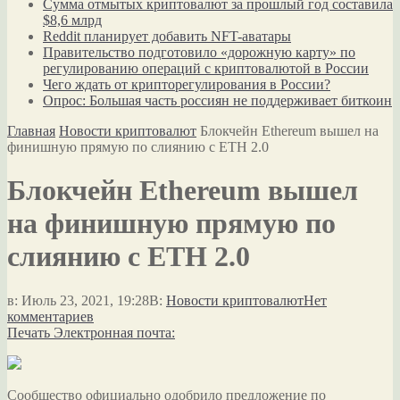
Сумма отмытых криптовалют за прошлый год составила
$8,6 млрд
Reddit планирует добавить NFT-аватары
Правительство подготовило «дорожную карту» по
регулированию операций с криптовалютой в России
Чего ждать от крипторегулирования в России?
Опрос: Большая часть россиян не поддерживает биткоин
Главная
Новости криптовалют
Блокчейн Ethereum вышел на
финишную прямую по слиянию с ETH 2.0
Блокчейн Ethereum вышел
на финишную прямую по
слиянию с ETH 2.0
в:
Июль 23, 2021, 19:28
В:
Новости криптовалют
Нет
комментариев
Печать
Электронная почта:
Сообщество официально одобрило предложение по