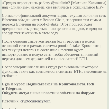
«Трудно переоценить работу @mkalinin2 [Михаила Калинина]
над «слиянием», наконец, она вылилась в официальное EIP».
Согласно официальной документации, текущая основная сеть
Ethereum объединится с Beacon Chain, завершив тем самым
переход Ethereum на proof-of-stake. Этот процесс будет
предшествовать развертыванию цепочки шардов, и вряд ли
его удастся закончить в этом году.
После слияния смарт-контракты будут работать в новой
основной сети в рамках системы proof-of-stake. Кроме того,
вся текущая история и состояние Ethereum будет
импортировано в новую сеть, чтобы обеспечить плавный
переход для всех держателей и пользователей ETH.
После завершения слияния будут реализованы некоторые
функции, такие как возможность снимать ETH, внесенные на
стейкинг.
Будь в курсе! Подписывайся на Криптовалюта.Tech
в Telegram.
Обсудить актуальные новости и события на Форуме
Источник:
cryptocurrency.tech