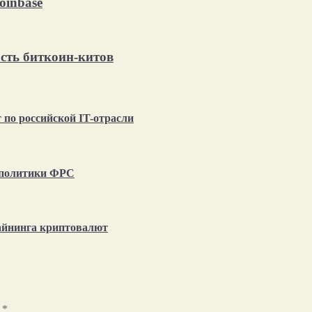
oinbase
сть биткоин-китов
по российской IT-отрасли
т политики ФРС
айнинга криптовалют
ы
*