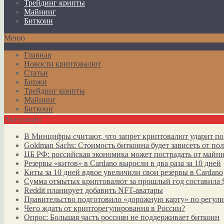
Трейдинг крипты
Майнинг
Биткоин
Меню
Главная
Новости криптовалют
Статьи
Биржи
Трейдинг крипты
Майнинг
Биткоин
Актуально
В Минцифры считают, что запрет криптовалют ударит по
Goldman Sachs: Стоимость биткоина будет зависеть от п
ЦБ РФ: российская экономика может пострадать от майн
Резервы «китов» в Cardano выросли в два раза за 10 дней
Киты за 10 дней вдвое увеличили свои резервы в Cardano
Сумма отмытых криптовалют за прошлый год составила 
Reddit планирует добавить NFT-аватары
Правительство подготовило «дорожную карту» по регул
Чего ждать от крипторегулирования в России?
Опрос: Большая часть россиян не поддерживает биткоин