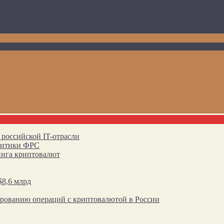
 российской IT-отрасли
олитики ФРС
инга криптовалют
$8,6 млрд
ированию операций с криптовалютой в России