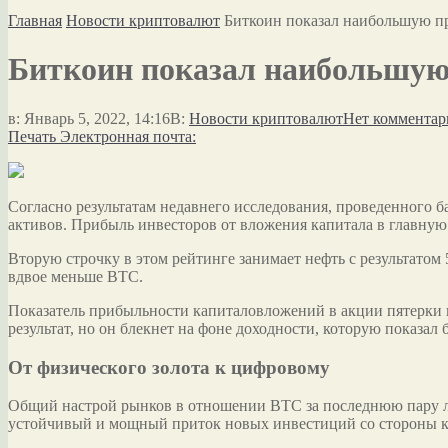
Главная
Новости криптовалют
Биткоин показал наибольшую пр
Биткоин показал наибольшую 
в:
Январь 5, 2022, 14:16
В:
Новости криптовалют
Нет комментар
Печать
Электронная почта:
Согласно результатам недавнего исследования, проведенного б
активов. Прибыль инвесторов от вложения капитала в главную
Вторую
строчку в этом рейтинге занимает нефть с результато
вдвое меньше BTC.
Показатель прибыльности капиталовложений в акции пятерки к
результат, но он блекнет на фоне доходности, которую показал 
От физического золота к цифровому
Общий настрой рынков в отношении BTC за последнюю пару ле
устойчивый и мощный приток новых инвестиций со стороны к