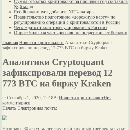
Сумма отмытых криптовалют за прошлый год составила
$8,6 млрд
Reddit планирует добавить NFT-аватары
Правительство подготовило «дорожную карту» по
регулированию операций с криптовалютой в России
Чего ждать от крипторегулирования в России?
Опрос: Большая часть россиян не поддерживает биткоин
Главная
Новости криптовалют
Аналитики Cryptoquant
зафиксировали перевод 12 773 BTC на биржу Kraken
Аналитики Cryptoquant
зафиксировали перевод 12
773 BTC на биржу Kraken
в:
Сентябрь 1, 2020, 12:18
В:
Новости криптовалют
Нет
комментариев
Печать
Электронная почта:
Начиная с 30 августа, неизвестный крупный трейдер за сутки