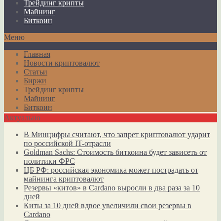
Трейдинг крипты
Майнинг
Биткоин
Меню
Главная
Новости криптовалют
Статьи
Биржи
Трейдинг крипты
Майнинг
Биткоин
Актуально
В Минцифры считают, что запрет криптовалют ударит
по российской IT-отрасли
Goldman Sachs: Стоимость биткоина будет зависеть от
политики ФРС
ЦБ РФ: российская экономика может пострадать от
майнинга криптовалют
Резервы «китов» в Cardano выросли в два раза за 10
дней
Киты за 10 дней вдвое увеличили свои резервы в
Cardano