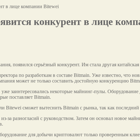
нт в лице компании Bitewei
явится конкурент в лице комп
ания, появился серьёзный конкурент. Им стала другая китайская
ректора по разработкам в составе Bitmain. Уже известно,
что нов
мпания может не только составить достойную конкуренцию Bitmai
й уже заинтересовались некоторые майнинг-пулы. Оборудование д
рые поставляет Bitmain.
ли Bitewei сможет вытеснить Bitmain с рынка, так как последни
а из-за разногласий с руководством. Затем он основал новое май
в.
 оборудование для добычи криптовалют только проверенным клие