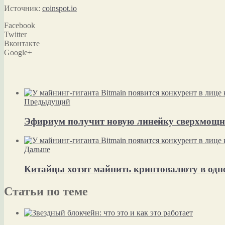
Источник:
coinspot.io
Facebook
Twitter
Вконтакте
Google+
Предыдущий
Эфириум получит новую линейку сверхмощны
Дальше
Китайцы хотят майнить криптовалюту в од
Статьи по теме