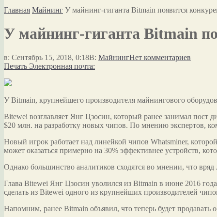
Главная
Майнинг
У майнинг-гиганта Bitmain появится конкуре
У майнинг-гиганта Bitmain по
в:
Сентябрь 15, 2018, 0:18
В:
Майнинг
Нет комментариев
Печать
Электронная почта:
У Bitmain, крупнейшего производителя майнингового оборудов
Bitewei возглавляет Янг Цзосин, который ранее занимал пост ди
$20 млн. на разработку новых чипов. По мнению экспертов, ко
Новый игрок работает над линейкой чипов Whatsminer, которо
может оказаться примерно на 30% эффективнее устройств, кото
Однако большинство аналитиков сходятся во мнении, что вряд 
Глава Bitewei Янг Цзосин уволился из Bitmain в июне 2016 год
сделать из Bitewei одного из крупнейших производителей чипо
Напомним, ранее Bitmain объявил, что теперь будет продавать