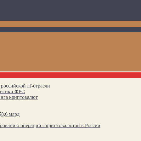
 российской IT-отрасли
олитики ФРС
инга криптовалют
$8,6 млрд
ированию операций с криптовалютой в России