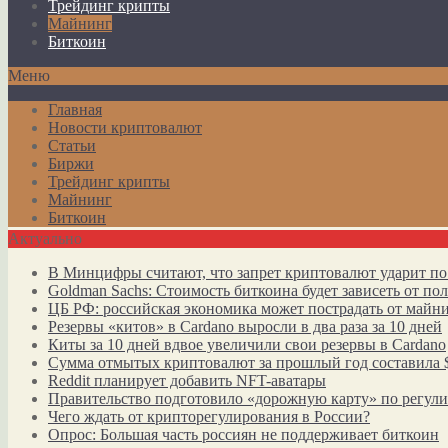
Трейдинг крипты
Майнинг
Биткоин
Меню
Главная
Новости криптовалют
Статьи
Биржи
Трейдинг крипты
Майнинг
Биткоин
Актуально
В Минцифры считают, что запрет криптовалют ударит по
Goldman Sachs: Стоимость биткоина будет зависеть от п
ЦБ РФ: российская экономика может пострадать от майн
Резервы «китов» в Cardano выросли в два раза за 10 дней
Киты за 10 дней вдвое увеличили свои резервы в Cardano
Сумма отмытых криптовалют за прошлый год составила 
Reddit планирует добавить NFT-аватары
Правительство подготовило «дорожную карту» по регул
Чего ждать от крипторегулирования в России?
Опрос: Большая часть россиян не поддерживает биткоин