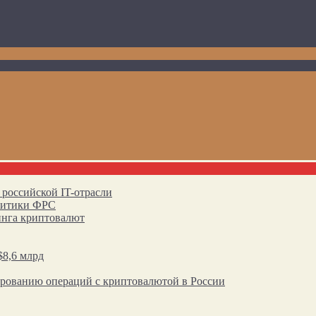
 российской IT-отрасли
олитики ФРС
инга криптовалют
$8,6 млрд
ированию операций с криптовалютой в России