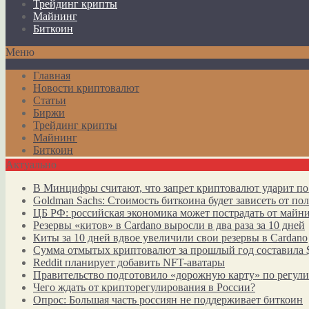
Трейдинг крипты
Майнинг
Биткоин
Меню
Главная
Новости криптовалют
Статьи
Биржи
Трейдинг крипты
Майнинг
Биткоин
Актуально
В Минцифры считают, что запрет криптовалют ударит по
Goldman Sachs: Стоимость биткоина будет зависеть от п
ЦБ РФ: российская экономика может пострадать от майн
Резервы «китов» в Cardano выросли в два раза за 10 дней
Киты за 10 дней вдвое увеличили свои резервы в Cardano
Сумма отмытых криптовалют за прошлый год составила 
Reddit планирует добавить NFT-аватары
Правительство подготовило «дорожную карту» по регул
Чего ждать от крипторегулирования в России?
Опрос: Большая часть россиян не поддерживает биткоин