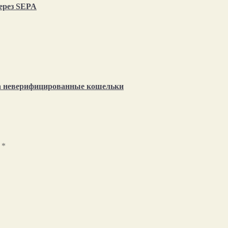
через SEPA
на неверифицированные кошельки
ы
*