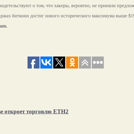
детельствуют о том, что хакеры, вероятно, не приняли предло
биржах биткоин достиг нового исторического максимума выше $19
ram.
ase откроет торговлю ETH2