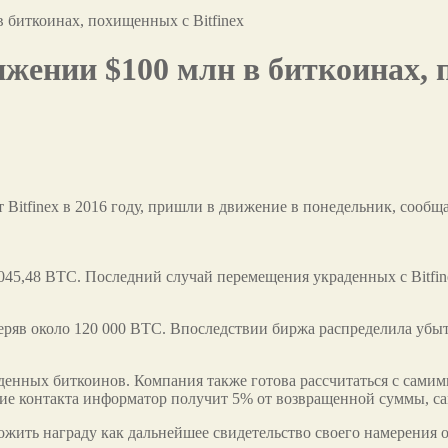
в биткоинах, похищенных с Bitfinex
ижении $100 млн в биткоинах, 
Bitfinex в 2016 году, пришли в движение в понедельник, сообща
045,48 BTC. Последний случай перемещения украденных с Bitfi
 потеряв около 120 000 BTC. Впоследствии биржа распределила у
раденных биткоинов. Компания также готова рассчитаться с самим
ение контакта информатор получит 5% от возвращенной суммы, с
ить награду как дальнейшее свидетельство своего намерения об