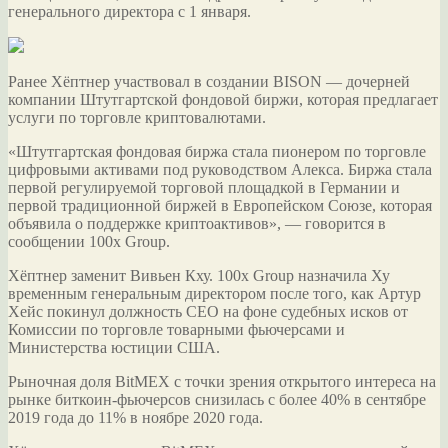
генерального директора с 1 января.
Ранее Хёптнер участвовал
в создании BISON ― дочерней
компании Штутгартской фондовой биржи, которая предлагает
услуги по торговле криптовалютами.
«Штутгартская фондовая биржа стала пионером по торговле
цифровыми активами под руководством Алекса. Биржа стала
первой регулируемой торговой площадкой в Германии и
первой традиционной биржей в Европейском Союзе, которая
объявила о поддержке криптоактивов», ― говорится в
сообщении 100x Group.
Хёптнер заменит Вивьен Кху. 100x Group назначила Ху
временным генеральным директором после того, как Артур
Хейс покинул должность CEO на фоне судебных исков от
Комиссии по торговле товарными фьючерсами и
Министерства юстиции США.
Рыночная доля BitMEX с точки зрения открытого интереса на
рынке биткоин-фьючерсов снизилась с более 40% в сентябре
2019 года до 11% в ноябре 2020 года.