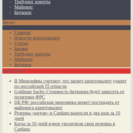
Трейдинг крипты
Майнинг
Биткоин
Меню
Главная
Новости криптовалют
Статьи
Биржи
Трейдинг крипты
Майнинг
Биткоин
Актуально
В Минцифры считают, что запрет криптовалют ударит
по российской IT-отрасли
Goldman Sachs: Стоимость биткоина будет зависеть от
политики ФРС
ЦБ РФ: российская экономика может пострадать от
майнинга криптовалют
Резервы «китов» в Cardano выросли в два раза за 10
дней
Киты за 10 дней вдвое увеличили свои резервы в
Cardano