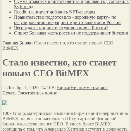
Сумма отмытых криптовалют за прошлый год составила
$8,6 млрд
Reddit планирует добавить NFT-аватары
Правительство подготовило «дорожную карту» по
регулированию операций с криптовалютой в России
Чего ждать от крипторегулирования в России?
Опрос: Большая часть россиян не поддерживает биткоин
Главная
Биржи
Стало известно, кто станет новым CEO
BitMEX
Стало известно, кто станет
новым CEO BitMEX
в:
Декабрь 1, 2020, 14:10
В:
Биржи
Нет комментариев
Печать
Электронная почта:
100x Group, материнская компания биржи криптодеривативов
BitMEX, наняла топ-менеджера Штутгартской фондовой
биржи в качестве нового CEO. В своем блоге BitMEX
сообщила о том, что Александр Хёптнер вступит в должность