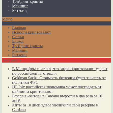
Трейдинг крипты
Майнинг
Биткоин
Меню
Главная
Новости криптовалют
Статьи
Биржи
Трейдинг крипты
Майнинг
Биткоин
Актуально
В Минцифры считают, что запрет криптовалют ударит
по российской IT-отрасли
Goldman Sachs: Стоимость биткоина будет зависеть от
политики ФРС
ЦБ РФ: российская экономика может пострадать от
майнинга криптовалют
Резервы «китов» в Cardano выросли в два раза за 10
дней
Киты за 10 дней вдвое увеличили свои резервы в
Cardano