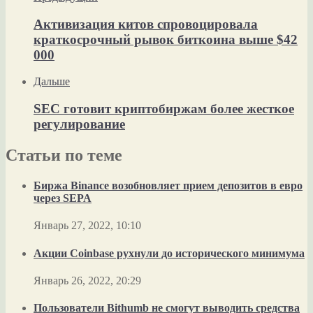
Активизация китов спровоцировала
краткосрочный рывок биткоина выше $42
000
Дальше
SEC готовит криптобиржам более жесткое
регулирование
Статьи по теме
Биржа Binance возобновляет прием депозитов в евро
через SEPA
Январь 27, 2022, 10:10
Акции Coinbase рухнули до исторического минимума
Январь 26, 2022, 20:29
Пользователи Bithumb не смогут выводить средства