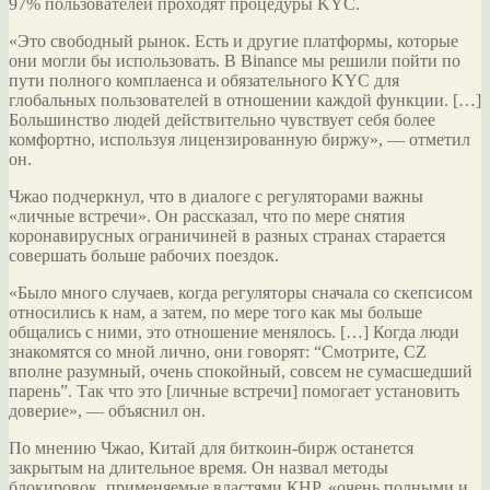
97% пользователей проходят процедуры KYC.
«Это свободный рынок. Есть и другие платформы, которые
они могли бы использовать. В Binance мы решили пойти по
пути полного комплаенса и обязательного KYC для
глобальных пользователей в отношении каждой функции. […]
Большинство людей действительно чувствует себя более
комфортно, используя лицензированную биржу», — отметил
он.
Чжао подчеркнул, что в диалоге с регуляторами важны
«личные встречи». Он рассказал, что по мере снятия
коронавирусных ограничиней в разных странах старается
совершать больше рабочих поездок.
«Было много случаев, когда регуляторы сначала со скепсисом
относились к нам, а затем, по мере того как мы больше
общались с ними, это отношение менялось. […] Когда люди
знакомятся со мной лично, они говорят: “Смотрите, CZ
вполне разумный, очень спокойный, совсем не сумасшедший
парень”. Так что это [личные встречи] помогает установить
доверие», — объяснил он.
По мнению Чжао, Китай для биткоин-бирж останется
закрытым на длительное время. Он назвал методы
блокировок, применяемые властями КНР, «очень полными и