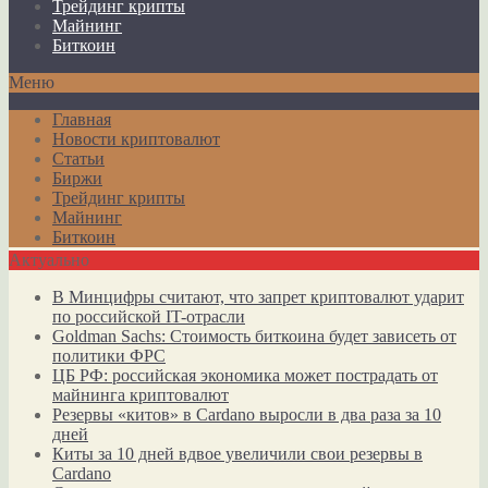
Трейдинг крипты
Майнинг
Биткоин
Меню
Главная
Новости криптовалют
Статьи
Биржи
Трейдинг крипты
Майнинг
Биткоин
Актуально
В Минцифры считают, что запрет криптовалют ударит
по российской IT-отрасли
Goldman Sachs: Стоимость биткоина будет зависеть от
политики ФРС
ЦБ РФ: российская экономика может пострадать от
майнинга криптовалют
Резервы «китов» в Cardano выросли в два раза за 10
дней
Киты за 10 дней вдвое увеличили свои резервы в
Cardano