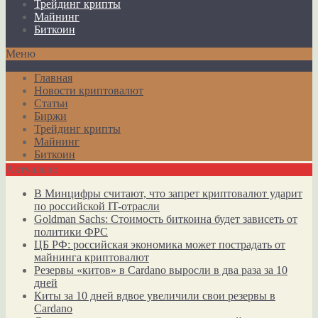
Трейдинг крипты
Майнинг
Биткоин
Меню
Главная
Новости криптовалют
Статьи
Биржи
Трейдинг крипты
Майнинг
Биткоин
Актуально
В Минцифры считают, что запрет криптовалют ударит
по российской IT-отрасли
Goldman Sachs: Стоимость биткоина будет зависеть от
политики ФРС
ЦБ РФ: российская экономика может пострадать от
майнинга криптовалют
Резервы «китов» в Cardano выросли в два раза за 10
дней
Киты за 10 дней вдвое увеличили свои резервы в
Cardano