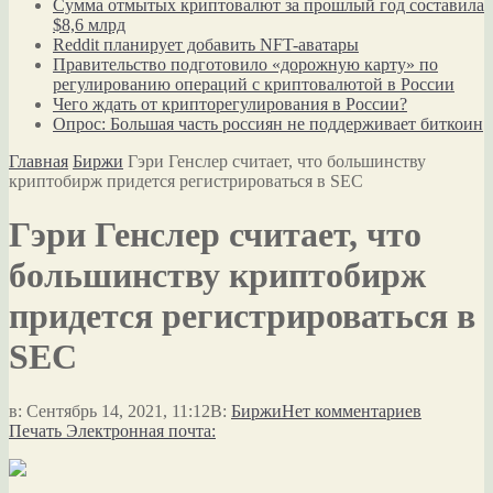
Сумма отмытых криптовалют за прошлый год составила
$8,6 млрд
Reddit планирует добавить NFT-аватары
Правительство подготовило «дорожную карту» по
регулированию операций с криптовалютой в России
Чего ждать от крипторегулирования в России?
Опрос: Большая часть россиян не поддерживает биткоин
Главная
Биржи
Гэри Генслер считает, что большинству
криптобирж придется регистрироваться в SEC
Гэри Генслер считает, что
большинству криптобирж
придется регистрироваться в
SEC
в:
Сентябрь 14, 2021, 11:12
В:
Биржи
Нет комментариев
Печать
Электронная почта: