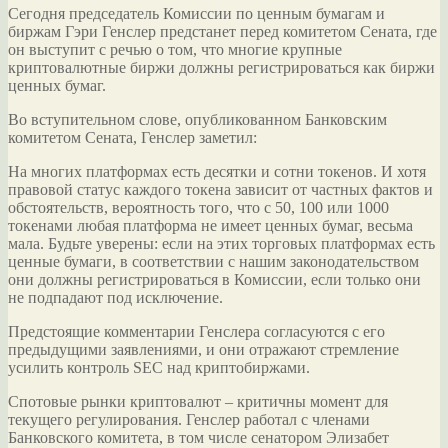
Сегодня председатель Комиссии по ценным бумагам и
биржам Гэри Генслер предстанет перед комитетом Сената, где
он выступит с речью о том, что многие крупные
криптовалютные биржи должны регистрироваться как биржи
ценных бумаг.
Во вступительном слове, опубликованном
Банковским
комитетом Сената, Генслер заметил:
На многих платформах есть десятки и сотни токенов. И хотя
правовой статус каждого токена зависит от частных фактов и
обстоятельств, вероятность того, что с 50, 100 или 1000
токенами любая платформа не имеет ценных бумаг, весьма
мала. Будьте уверены: если на этих торговых платформах есть
ценные бумаги, в соответствии с нашим законодательством
они должны регистрироваться в Комиссии, если только они
не подпадают под исключение.
Предстоящие комментарии Генслера согласуются с его
предыдущими заявлениями, и они отражают стремление
усилить контроль SEC над криптобиржами.
Спотовые рынки криптовалют – критичны момент для
текущего регулирования. Генслер работал с членами
Банковского комитета, в том числе сенатором Элизабет