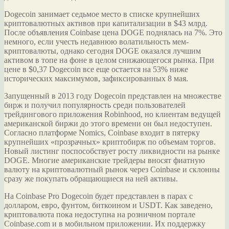
Dogecoin занимает седьмое место в
списке крупнейших
криптовалютных активов при капитализации в $43 млрд.
После объявления Coinbase цена DOGE поднялась на 7%. Это
немного, если учесть недавнюю волатильность мем-
криптовалюты, однако сегодня DOGE оказался лучшим
активом в топе на фоне в целом снижающегося рынка. При
цене в $0,37 Dogecoin все еще остается на 53% ниже
исторических максимумов, зафиксированных 8 мая.
Запущенный в 2013 году Dogecoin представлен на множестве
бирж и получил популярность среди пользователей
трейдингового приложения Robinhood, но клиентам ведущей
американской биржи до этого времени он был недоступен.
Согласно платформе Nomics, Coinbase входит в пятерку
крупнейших «прозрачных» криптобирж по объемам торгов.
Новый листинг поспособствует росту ликвидности на рынке
DOGE. Многие американские трейдеры вносят фиатную
валюту на криптовалютный рынок через Coinbase и склонны
сразу же покупать обращающиеся на ней активы.
На Coinbase Pro Dogecoin будет представлен в парах с
долларом, евро, фунтом, биткоином и USDT. Как заведено,
криптовалюта пока недоступна на розничном портале
Coinbase.com и в мобильном приложении. Их поддержку