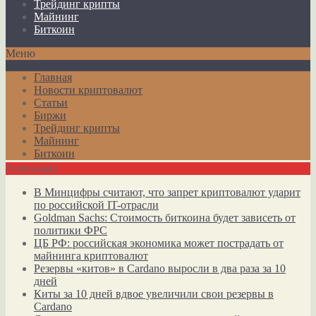
Трейдинг крипты
Майнинг
Биткоин
Меню
Главная
Новости криптовалют
Статьи
Биржи
Трейдинг крипты
Майнинг
Биткоин
Актуально
В Минцифры считают, что запрет криптовалют ударит
по российской IT-отрасли
Goldman Sachs: Стоимость биткоина будет зависеть от
политики ФРС
ЦБ РФ: российская экономика может пострадать от
майнинга криптовалют
Резервы «китов» в Cardano выросли в два раза за 10
дней
Киты за 10 дней вдвое увеличили свои резервы в
Cardano