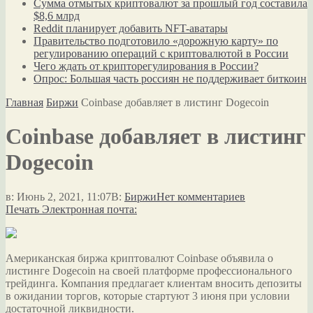
Сумма отмытых криптовалют за прошлый год составила
$8,6 млрд
Reddit планирует добавить NFT-аватары
Правительство подготовило «дорожную карту» по
регулированию операций с криптовалютой в России
Чего ждать от крипторегулирования в России?
Опрос: Большая часть россиян не поддерживает биткоин
Главная
Биржи
Coinbase добавляет в листинг Dogecoin
Coinbase добавляет в листинг
Dogecoin
в:
Июнь 2, 2021, 11:07
В:
Биржи
Нет комментариев
Печать
Электронная почта:
Американская биржа криптовалют Coinbase объявила о
листинге Dogecoin на своей платформе профессионального
трейдинга. Компания предлагает клиентам вносить депозиты
в ожидании торгов, которые стартуют 3 июня при условии
достаточной ликвидности.