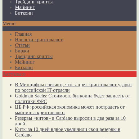
Трейдинг крипты
Майнинг
Биткоин
Меню
Главная
Новости криптовалют
Статьи
Биржи
Трейдинг крипты
Майнинг
Биткоин
Актуально
В Минцифры считают, что запрет криптовалют ударит
по российской IT-отрасли
Goldman Sachs: Стоимость биткоина будет зависеть от
политики ФРС
ЦБ РФ: российская экономика может пострадать от
майнинга криптовалют
Резервы «китов» в Cardano выросли в два раза за 10
дней
Киты за 10 дней вдвое увеличили свои резервы в
Cardano