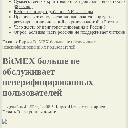
Сумма отмытых криптовалют за прошлый год составила
$8,6 млрд
Reddit планирует добавить NFT-аватары
Правительство подготовило «дорожную карту» по
регулированию операций с криптовалютой в России
Чего ждать от крипторегулирования в России?
Опрос: Большая часть россиян не поддерживает биткоин
Главная
Биржи
BitMEX больше не обслуживает
неверифицированных пользователей
BitMEX больше не
обслуживает
неверифицированных
пользователей
в:
Декабрь 4, 2020, 18:08
В:
Биржи
Нет комментариев
Печать
Электронная почта: