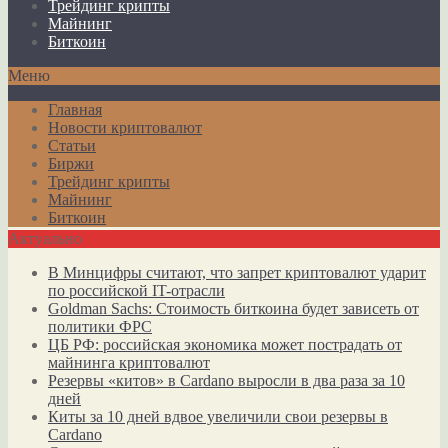
Трейдинг крипты
Майнинг
Биткоин
Меню
Главная
Новости криптовалют
Статьи
Биржи
Трейдинг крипты
Майнинг
Биткоин
Актуально
В Минцифры считают, что запрет криптовалют ударит
по российской IT-отрасли
Goldman Sachs: Стоимость биткоина будет зависеть от
политики ФРС
ЦБ РФ: российская экономика может пострадать от
майнинга криптовалют
Резервы «китов» в Cardano выросли в два раза за 10
дней
Киты за 10 дней вдвое увеличили свои резервы в
Cardano