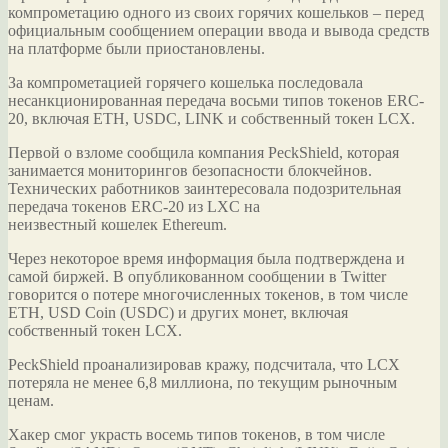
компрометацию одного из своих горячих кошельков – перед
официальным сообщением операции ввода и вывода средств
на платформе были приостановлены.
За компрометацией горячего
кошелька последовала
несанкционированная передача восьми типов токенов ERC-
20, включая ETH, USDC, LINK и собственный токен LCX.
Первой о взломе сообщила компания PeckShield, которая
занимается мониторингов безопасности блокчейнов.
Технических работников заинтересовала подозрительная
передача токенов ERC-20 из LXC на
неизвестный кошелек Ethereum.
Через некоторое время информация была подтверждена и
самой биржей. В опубликованном сообщении в Twitter
говорится о потере многочисленных токенов, в том числе
ETH, USD Coin (USDC) и других монет, включая
собственный токен LCX.
PeckShield проанализировав кражу, подсчитала, что LCX
потеряла не менее 6,8 миллиона, по текущим рыночным
ценам.
Хакер смог украсть восемь типов токенов, в том числе