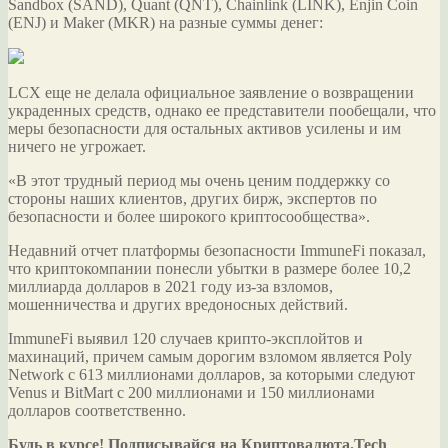
Sandbox (SAND), Quant (QNT), Chainlink (LINK), Enjin Coin
(ENJ) и Maker (MKR) на разные суммы денег:
LCX еще не делала официальное заявление о возвращении
украденных средств, однако ее представители пообещали, что
меры безопасности для остальных активов усилены и им
ничего не угрожает.
«В этот трудный период мы очень ценим поддержку со
стороны наших клиентов, других бирж, экспертов по
безопасности и более широкого криптосообщества».
Недавний отчет платформы безопасности ImmuneFi показал,
что криптокомпании понесли убытки в размере более 10,2
миллиарда долларов в 2021 году из-за взломов,
мошенничества и других вредоносных действий.
ImmuneFi выявил 120 случаев крипто-эксплойтов и
махинаций, причем самым дорогим взломом является Poly
Network с 613 миллионами долларов, за которыми следуют
Venus и BitMart с 200 миллионами и 150 миллионами
долларов соответственно.
Будь в курсе! Подписывайся на Криптовалюта.Tech