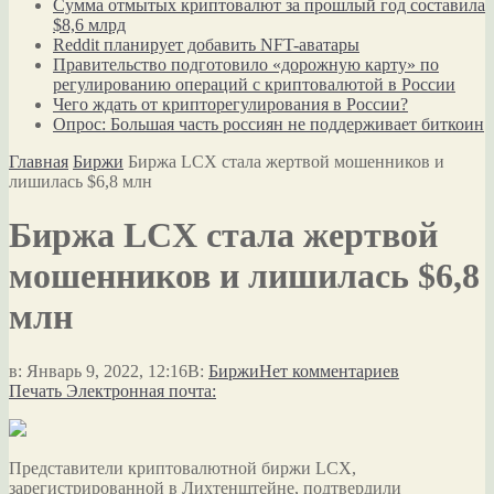
Сумма отмытых криптовалют за прошлый год составила
$8,6 млрд
Reddit планирует добавить NFT-аватары
Правительство подготовило «дорожную карту» по
регулированию операций с криптовалютой в России
Чего ждать от крипторегулирования в России?
Опрос: Большая часть россиян не поддерживает биткоин
Главная
Биржи
Биржа LCX стала жертвой мошенников и
лишилась $6,8 млн
Биржа LCX стала жертвой
мошенников и лишилась $6,8
млн
в:
Январь 9, 2022, 12:16
В:
Биржи
Нет комментариев
Печать
Электронная почта:
Представители криптовалютной биржи LCX,
зарегистрированной в Лихтенштейне, подтвердили