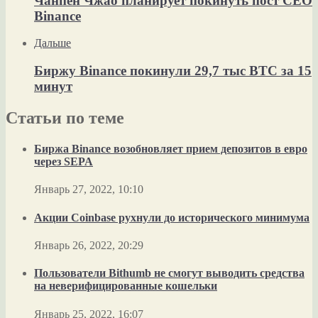
Чанпен Чжао планирует покинуть пост CEO
Binance
Дальше
Биржу Binance покинули 29,7 тыс BTC за 15
минут
Статьи по теме
Биржа Binance возобновляет прием депозитов в евро
через SEPA
Январь 27, 2022, 10:10
Акции Coinbase рухнули до исторического минимума
Январь 26, 2022, 20:29
Пользователи Bithumb не смогут выводить средства
на неверифицированные кошельки
Январь 25, 2022, 16:07