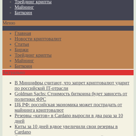
Трейдинг крипты
Майнинг
Биткоин
Меню
Главная
Новости криптовалют
Статьи
Биржи
Трейдинг крипты
Майнинг
Биткоин
Актуально
В Минцифры считают, что запрет криптовалют ударит
по российской IT-отрасли
Goldman Sachs: Стоимость биткоина будет зависеть от
политики ФРС
ЦБ РФ: российская экономика может пострадать от
майнинга криптовалют
Резервы «китов» в Cardano выросли в два раза за 10
дней
Киты за 10 дней вдвое увеличили свои резервы в
Cardano