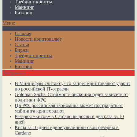
Трейдинг крипты
Майнинг
Биткоин
Меню
Главная
Новости криптовалют
Статьи
Биржи
Трейдинг крипты
Майнинг
Биткоин
Актуально
В Минцифры считают, что запрет криптовалют ударит
по российской IT-отрасли
Goldman Sachs: Стоимость биткоина будет зависеть от
политики ФРС
ЦБ РФ: российская экономика может пострадать от
майнинга криптовалют
Резервы «китов» в Cardano выросли в два раза за 10
дней
Киты за 10 дней вдвое увеличили свои резервы в
Cardano