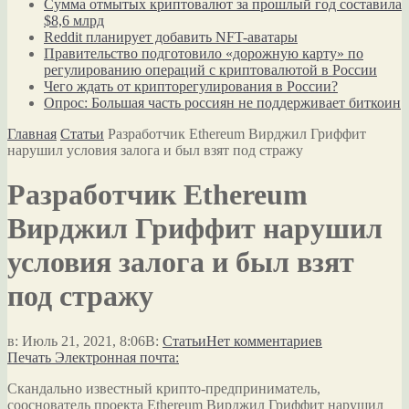
Сумма отмытых криптовалют за прошлый год составила
$8,6 млрд
Reddit планирует добавить NFT-аватары
Правительство подготовило «дорожную карту» по
регулированию операций с криптовалютой в России
Чего ждать от крипторегулирования в России?
Опрос: Большая часть россиян не поддерживает биткоин
Главная
Статьи
Разработчик Ethereum Вирджил Гриффит
нарушил условия залога и был взят под стражу
Разработчик Ethereum
Вирджил Гриффит нарушил
условия залога и был взят
под стражу
в:
Июль 21, 2021, 8:06
В:
Статьи
Нет комментариев
Печать
Электронная почта:
Скандально известный крипто-предприниматель,
сооснователь проекта Ethereum Вирджил Гриффит нарушил