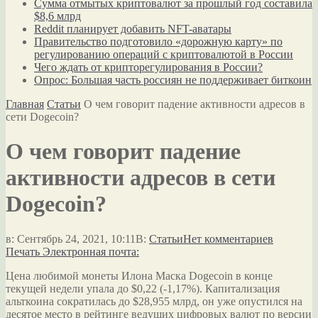
Сумма отмытых криптовалют за прошлый год составила
$8,6 млрд
Reddit планирует добавить NFT-аватары
Правительство подготовило «дорожную карту» по
регулированию операций с криптовалютой в России
Чего ждать от крипторегулирования в России?
Опрос: Большая часть россиян не поддерживает биткоин
Главная
Статьи
О чем говорит падение активности адресов в
сети Dogecoin?
О чем говорит падение
активности адресов в сети
Dogecoin?
в:
Сентябрь 24, 2021, 10:11
В:
Статьи
Нет комментариев
Печать
Электронная почта:
Цена любимой монеты Илона Маска Dogecoin в конце
текущей недели упала до $0,22 (-1,17%). Капитализация
альткоина сократилась до $28,955 млрд, он уже опустился на
десятое место в рейтинге ведущих цифровых валют по версии