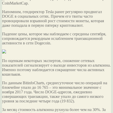
CoinMarketCap.
Напомним, гендиректор Tesla ранее регулярно
продвигал
DOGE в социальных сетях. Причем его твиты часто
провоцировали взрывной рост стоимости монеты, которая
даже попадала в первую пятерку криптовалют.
Падение цены, которое мы наблюдаем с середины сентября,
сопровождается рекордным ослаблением транзакционной
активности в сети Dogecoin.
По оценкам некоторых экспертов, снижение сетевых
показателей сигнализирует о выходе инвесторов из альткоина.
Именно поэтому наблюдается сокращение числа активных
кошельков.
По данным BitinfoCharts, среднесуточное число операций на
блокчейне упало до 16 765 – это минимальное значение с
ноября 2017 года. Число DOGE-адресов, ежедневно
совершающих транзакции, также упало до самого низкого
уровня за последние четыре года (19 832).
За месяц стоимость альткоина рухнула более чем на 30%. За