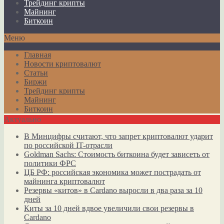
Трейдинг крипты
Майнинг
Биткоин
Меню
Главная
Новости криптовалют
Статьи
Биржи
Трейдинг крипты
Майнинг
Биткоин
Актуально
В Минцифры считают, что запрет криптовалют ударит
по российской IT-отрасли
Goldman Sachs: Стоимость биткоина будет зависеть от
политики ФРС
ЦБ РФ: российская экономика может пострадать от
майнинга криптовалют
Резервы «китов» в Cardano выросли в два раза за 10
дней
Киты за 10 дней вдвое увеличили свои резервы в
Cardano