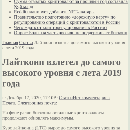
Сумма отмытых криптовалют за прошлый год составила
$8,6 млрд
Reddit планирует добавить NFT-аватары
Правительство подготовило «дорожную карту» по
регулированию операций с криптовалютой в России
Чего ждать от крипторегулирования в России?
Опрос: Большая часть россиян не поддерживает биткоин
Главная
Статьи
Лайткоин взлетел до самого высокого уровня
с лета 2019 года
Лайткоин взлетел до самого
высокого уровня с лета 2019
года
в:
Декабрь 17, 2020, 17:10
В:
Статьи
Нет комментариев
Печать
Электронная почта:
На фоне ралли биткоина остальные криптовалюты
продолжают обновлять максимумы.
Курс лайткоина (LTC) вырос до самого высокого уровня за