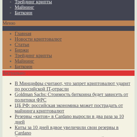
Трейдинг крипты
Майнинг
Биткоин
Меню
Главная
Новости криптовалют
Статьи
Биржи
Трейдинг крипты
Майнинг
Биткоин
Актуально
В Минцифры считают, что запрет криптовалют ударит
по российской IT-отрасли
Goldman Sachs: Стоимость биткоина будет зависеть от
политики ФРС
ЦБ РФ: российская экономика может пострадать от
майнинга криптовалют
Резервы «китов» в Cardano выросли в два раза за 10
дней
Киты за 10 дней вдвое увеличили свои резервы в
Cardano