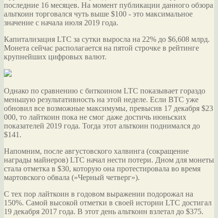
последние 16 месяцев. На момент публикации данного обзора
альткоин торговался чуть выше $100 - это максимальное
значение с начала
июля 2019 года.
Капитализация LTC за сутки выросла на 22% до $6,608 млрд.
Монета сейчас располагается на пятой строчке в рейтинге
крупнейших цифровых валют.
Однако по сравнению с биткоином LTC показывает гораздо
меньшую результативность на этой неделе. Если BTC уже
обновил все возможные максимумы, превысив 17 декабря $23
000, то лайткоин пока не смог даже достичь июньских
показателей 2019 года. Тогда этот альткоин поднимался до
$141.
Напомним, после августовского халвинга (сокращение
награды майнеров) LTC начал нести потери. Дном для монеты
стала отметка в $30, которую она протестировала во время
мартовского обвала (»Черный четверг»).
С тех пор лайткоин в годовом выражении подорожал на
150%. Самой высокой отметки в своей истории LTC достигал
19 декабря 2017 года. В этот день альткоин взлетал до $375.