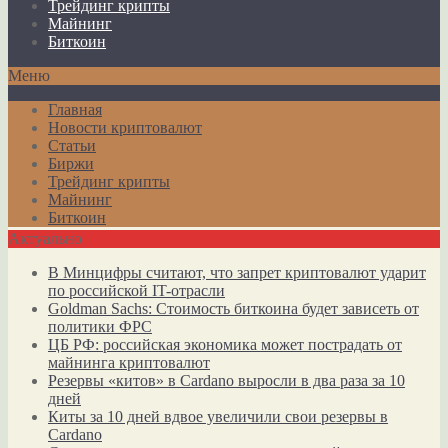
Трейдинг крипты
Майнинг
Биткоин
Меню
Главная
Новости криптовалют
Статьи
Биржи
Трейдинг крипты
Майнинг
Биткоин
Актуально
В Минцифры считают, что запрет криптовалют ударит
по российской IT-отрасли
Goldman Sachs: Стоимость биткоина будет зависеть от
политики ФРС
ЦБ РФ: российская экономика может пострадать от
майнинга криптовалют
Резервы «китов» в Cardano выросли в два раза за 10
дней
Киты за 10 дней вдвое увеличили свои резервы в
Cardano