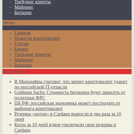
Трейдинг крипты
Майнинг
Биткоин
Меню
Главная
Новости криптовалют
Статьи
Биржи
Трейдинг крипты
Майнинг
Биткоин
Актуально
В Минцифры считают, что запрет криптовалют ударит
по российской IT-отрасли
Goldman Sachs: Стоимость биткоина будет зависеть от
политики ФРС
ЦБ РФ: российская экономика может пострадать от
майнинга криптовалют
Резервы «китов» в Cardano выросли в два раза за 10
дней
Киты за 10 дней вдвое увеличили свои резервы в
Cardano