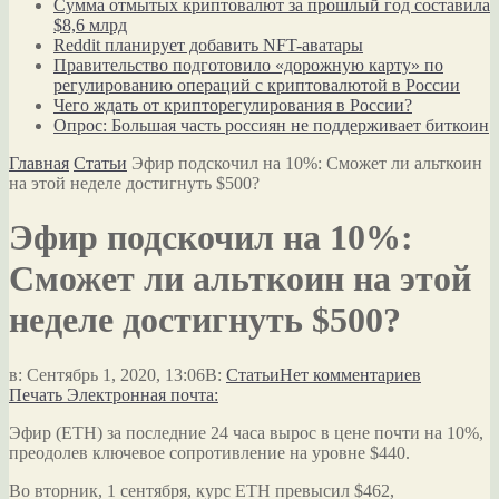
Сумма отмытых криптовалют за прошлый год составила
$8,6 млрд
Reddit планирует добавить NFT-аватары
Правительство подготовило «дорожную карту» по
регулированию операций с криптовалютой в России
Чего ждать от крипторегулирования в России?
Опрос: Большая часть россиян не поддерживает биткоин
Главная
Статьи
Эфир подскочил на 10%: Сможет ли альткоин
на этой неделе достигнуть $500?
Эфир подскочил на 10%:
Сможет ли альткоин на этой
неделе достигнуть $500?
в:
Сентябрь 1, 2020, 13:06
В:
Статьи
Нет комментариев
Печать
Электронная почта:
Эфир (ETH) за последние 24 часа вырос в цене почти на 10%,
преодолев ключевое сопротивление на уровне $440.
Во вторник, 1 сентября, курс ETH превысил $462,