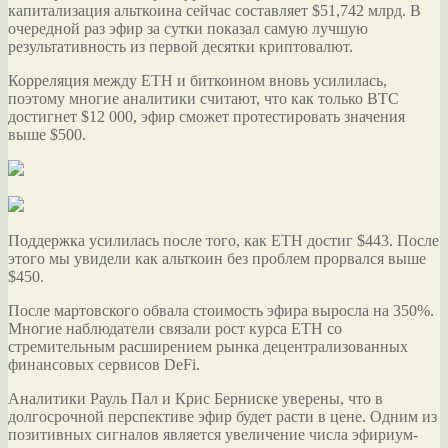
капитализация альткоина сейчас составляет $51,742 млрд. В
очередной раз эфир за сутки показал самую лучшую
результативность из
первой десятки криптовалют.
Корреляция между ETH и биткоином вновь усилилась,
поэтому многие аналитики считают, что как только BTC
достигнет $12 000, эфир сможет протестировать значения
выше $500.
Поддержка усилилась после того, как ETH достиг $443. После
этого мы увидели как альткоин без проблем прорвался выше
$450.
После мартовского обвала стоимость эфира выросла на 350%.
Многие наблюдатели связали рост курса ETH со
стремительным расширением рынка децентрализованных
финансовых сервисов DeFi.
Аналитики Рауль Пал и Крис Берниске уверены, что в
долгосрочной перспективе эфир будет расти в цене. Одним из
позитивных сигналов является увеличение числа эфириум-