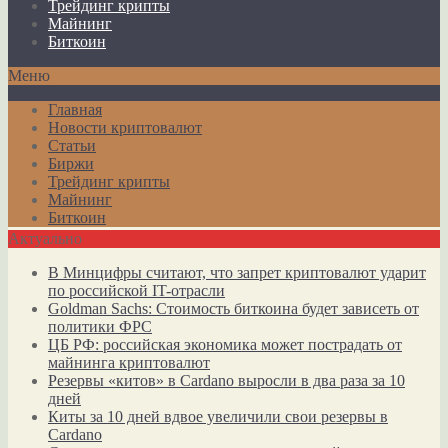
Трейдинг крипты
Майнинг
Биткоин
Меню
Главная
Новости криптовалют
Статьи
Биржи
Трейдинг крипты
Майнинг
Биткоин
Актуально
В Минцифры считают, что запрет криптовалют ударит
по российской IT-отрасли
Goldman Sachs: Стоимость биткоина будет зависеть от
политики ФРС
ЦБ РФ: российская экономика может пострадать от
майнинга криптовалют
Резервы «китов» в Cardano выросли в два раза за 10
дней
Киты за 10 дней вдвое увеличили свои резервы в
Cardano