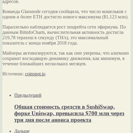
адресов.
Команда Glassnode сегодня сообщила, что число кошельков с
одним и более ETH достигло нового максимума ($1,123 млн).
Параллельно наблюдается рост хешрейта сети эфириума. По
данным BitinfoCharts, вычислительная активность достигла
219,78 терахеш в секунду (TH/s), это максимальный
показатель с конца ноября 2018 года.
Майнеры активизируются, так как они уверены, что альткоин
сохранит восходящую динамику движения, как минимум, в
течение ближайших нескольких месяцев.
Источник:
coinspot.io
Предыдущий
Общая стоимость средств в SushiSwap,
форке Uniswap, превысила $700 млн через
три дня после анонса проекта
Дальше