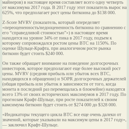
майнеров) в настоящее время составляет всего одну четверть
от максимума 2017 года. В 2017 году этот показатель вырос на
625%, что предполагает рост цены биткоина до $138 000.
Z-Score MVRV (показатель, который опеределяет
«переоцененность/недооцененность биткоина по сравнению с
его “справедливой стоимостью”») в настоящее время
находится на уровне 34% от пика в 2017 году, подъем к
которому сопровождался ростом цены BTC на 1150%. По
оценке Шульце-Крафта, при аналогичном росте рынка
биткоин будет стоить $240 000.
Он также обращает внимание на поведение долгосрочных
инвесторов, которое предполагают еще более высокий рост
цены. MVRV (средняя прибыль или убыток всех BTC,
находящихся в обращении) и SOPR долгосрочных держателей
(общая прибыль или убыток в зависимости от того, когда
монета в последний раз перемещалась в блокчейне) находятся
всего 13% от своих исторических максимумов в 2017 году. По
прогнозам Крафт-Шульце, при росте показателей к своим
камсимума биткоин будет стоить от $274 000 до $328 000.
«Индикаторы текущего цикла BTC все еще очень далеки от
значений, которые указывали на максимум цены в 2017 году»,
― заключил Крафт-Шульце.