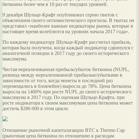
биткоина более чем в 10 раз от текущих уровней.
9 декабря Шульце-Крафт опубликовал серию твитов с
объяснением своего оптимистического прогноза. В твитах он
представил «наиболее важные индикаторы рынка, которые в
настоящее время колеблются на уровнях начала 2017 года».
По каждому индикатору Шульце-Крафт рассчитал прибыль,
которая была получена, когда каждый индикатор сдвинулся с
аналогичной позиции в 2017 году до своего исторического
максимума.
Чистая нереализованная прибыль/убыток биткоина (NUPL,
разница между нереализованной прибылью/убытками в
зависимости от того, когда монеты в последний раз
перемещались в блокчейне) выросла до 78%. Цена биткоина
выросла на 1400% при росте NUPL до своего исторического
максимума в 2017 году. По оценкам Шульце-Крафта, при
росте индикатора к своим максимумам цена биткоина может
достичь $286 000 в этом цикле.
Отношение рыночной капитализации BTC к Thermo Cap
(рыночная цена биткоина по отношению к расходам