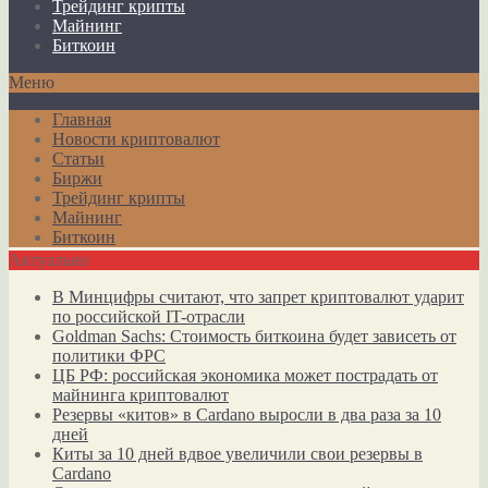
Трейдинг крипты
Майнинг
Биткоин
Меню
Главная
Новости криптовалют
Статьи
Биржи
Трейдинг крипты
Майнинг
Биткоин
Актуально
В Минцифры считают, что запрет криптовалют ударит
по российской IT-отрасли
Goldman Sachs: Стоимость биткоина будет зависеть от
политики ФРС
ЦБ РФ: российская экономика может пострадать от
майнинга криптовалют
Резервы «китов» в Cardano выросли в два раза за 10
дней
Киты за 10 дней вдвое увеличили свои резервы в
Cardano