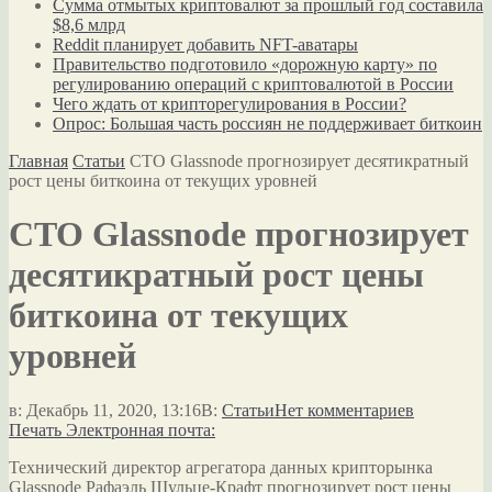
Сумма отмытых криптовалют за прошлый год составила
$8,6 млрд
Reddit планирует добавить NFT-аватары
Правительство подготовило «дорожную карту» по
регулированию операций с криптовалютой в России
Чего ждать от крипторегулирования в России?
Опрос: Большая часть россиян не поддерживает биткоин
Главная
Статьи
CTO Glassnode прогнозирует десятикратный
рост цены биткоина от текущих уровней
CTO Glassnode прогнозирует
десятикратный рост цены
биткоина от текущих
уровней
в:
Декабрь 11, 2020, 13:16
В:
Статьи
Нет комментариев
Печать
Электронная почта:
Технический директор агрегатора данных крипторынка
Glassnode Рафаэль Шульце-Крафт прогнозирует рост цены