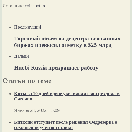
Источник:
coinspot.io
Предыдущий
Торговый объем на децентрализованных
биржах превысил отметку в $25 млрд
Дальше
Huobi Russia прекращает работу
Статьи по теме
Киты за 10 дней вдвое увеличили свои резервы в
Cardano
Январь 28, 2022, 15:09
Биткоин отступает после решения Федрезерва о
сохранении учетной ставки