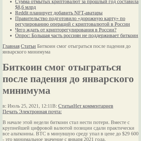
Сумма отмытых криптовалют за прошлый год составила
$8,6 млрд
Reddit планирует добавить NFT-аватары
Правительство подготовило «дорожную карту» по
регулированию операций с криптовалютой в России
Чего ждать от крипторегулирования в России?
Опрос: Большая часть россиян не поддерживает биткоин
Главная
Статьи
Биткоин смог отыграться после падения до
январского минимума
Биткоин смог отыграться
после падения до январского
минимума
в:
Июль 25, 2021, 12:11
В:
Статьи
Нет комментариев
Печать
Электронная почта:
В начале этой недели биткоин стал нести потери. Вместе с
крупнейшей цифровой валютой позиции сдали практически
все альткоины. BTC в минувшую среду упал в цене до $29 600
- это минимальное значение с января 2021 года.