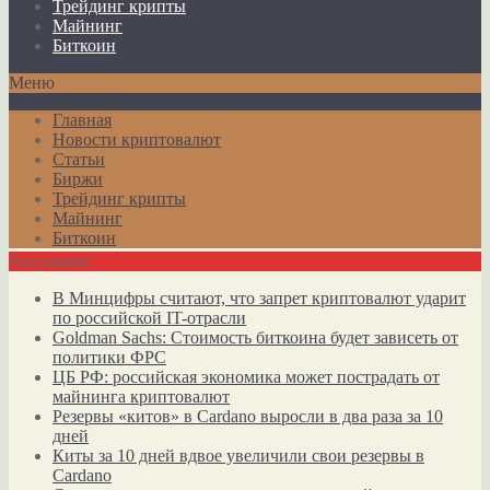
Трейдинг крипты
Майнинг
Биткоин
Меню
Главная
Новости криптовалют
Статьи
Биржи
Трейдинг крипты
Майнинг
Биткоин
Актуально
В Минцифры считают, что запрет криптовалют ударит
по российской IT-отрасли
Goldman Sachs: Стоимость биткоина будет зависеть от
политики ФРС
ЦБ РФ: российская экономика может пострадать от
майнинга криптовалют
Резервы «китов» в Cardano выросли в два раза за 10
дней
Киты за 10 дней вдвое увеличили свои резервы в
Cardano