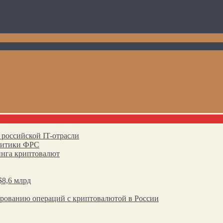
 российской IT-отрасли
олитики ФРС
инга криптовалют
$8,6 млрд
ированию операций с криптовалютой в России