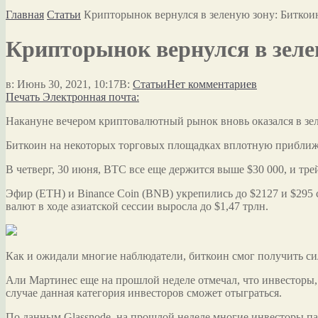
Главная
Статьи
Крипторынок вернулся в зеленую зону: Биткоин
Крипторынок вернулся в зеле
в:
Июнь 30, 2021, 10:17
В:
Статьи
Нет комментариев
Печать
Электронная почта:
Накануне вечером криптовалютный рынок вновь оказался в зе
Биткоин на некоторых торговых площадках вплотную приближа
В четверг, 30 июня, BTC все еще держится выше $30 000, и тр
Эфир (ETH) и Binance Coin (BNB) укрепились до $2127 и $295 
валют в ходе азиатской сессии выросла до $1,47 трлн.
Как и ожидали многие наблюдатели, биткоин смог получить си
Али Мартинес еще на прошлой неделе отмечал, что инвесторы, 
случае данная категория инвесторов сможет отыграться.
По данным Glassnode, на прошлой неделе многие инвесторы па