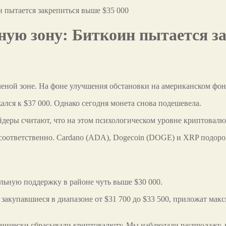
 пытается закрепиться выше $35 000
ную зону: Биткоин пытается з
леной зоне. На фоне улучшения обстановки на американском ф
лся к $37 000. Однако сегодня монета снова
подешевела.
ейдеры считают, что на этом психологическом уровне криптовалю
соответственно. Cardano (ADA), Dogecoin (DOGE) и XRP подорож
льную поддержку в районе чуть выше $30 000.
закупавшиеся в диапазоне от $31 700 до $33 500, приложат макс
нически сбрасывали криптовалюту. Мы наблюдали распродажу, в