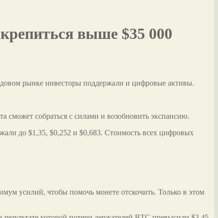
акрепиться выше $35 000
ондовом рынке инвесторы поддержали и цифровые активы.
та сможет собраться с силами и возобновить экспансию.
али до $1,35, $0,252 и $0,683. Стоимость всех цифровых
имум усилий, чтобы помочь монете отскочить. Только в этом
 результате которой потери держателей BTC превысили $3,45