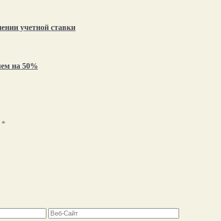
нении учетной ставки
чем на 50%
ы
*