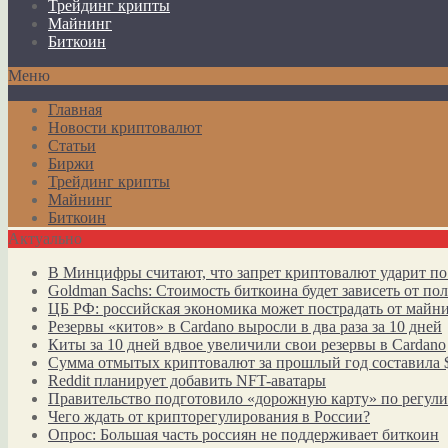
Трейдинг крипты
Майнинг
Биткоин
Меню
Главная
Новости криптовалют
Статьи
Биржи
Трейдинг крипты
Майнинг
Биткоин
Актуально
В Минцифры считают, что запрет криптовалют ударит по
Goldman Sachs: Стоимость биткоина будет зависеть от п
ЦБ РФ: российская экономика может пострадать от майн
Резервы «китов» в Cardano выросли в два раза за 10 дней
Киты за 10 дней вдвое увеличили свои резервы в Cardano
Сумма отмытых криптовалют за прошлый год составила 
Reddit планирует добавить NFT-аватары
Правительство подготовило «дорожную карту» по регул
Чего ждать от крипторегулирования в России?
Опрос: Большая часть россиян не поддерживает биткоин